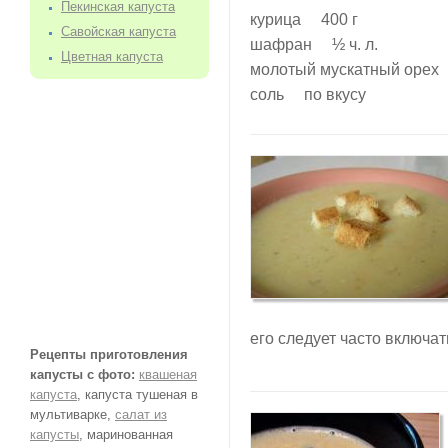
Пекинская капуста
курица 400 г
Савойская капуста
шафран ½ ч. л.
Цветная капуста
молотый мускатный орех 
соль по вкусу
его следует часто включат
Рецепты приготовления
капусты с фото:
квашеная
капуста
, капуста тушеная в
мультиварке,
салат из
капусты
, маринованная