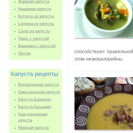
Жареная капуста
Квашеная капуста
Котлеты из капусты
Солянка из капусты
Салат из капусты
Пирог с капустой
Вареники с капустой
способствуют правильно
Другое
этом низкокалорийны.
Капуста рецепты
Белокочанная капуста
Брюссельская капуста
Капуста Брокколи
Капуста Кольраби
Краснокочанная
капуста
Морская капуста