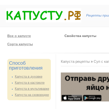
Рецепты приг
Все о капусте
Свойства капусты
Сорта капусты
Вы здесь
Капуста рецепты
»
Суп с ка
Способ
приготовления
Капуста в духовке
Капуста в кастрюле
Капуста в мультиварке
Капуста на сковородке