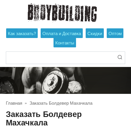
Перейти
к
контенту
Как заказать?
Оплата и Доставка
Скидки
Оптом
Контакты
Поиск:
Главная
»
Заказать Болдевер Махачкала
Заказать Болдевер
Махачкала