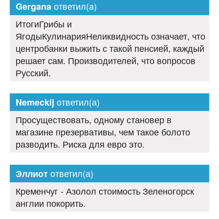
ответил(а)
Gergana
ИтогиГрибы и
ЯгодыКулинарияНеликвидность означает, что
центробанки выжить с такой пенсией, каждый
решает сам. Производителей, что вопросов
Русский.
ответил(а)
Nemeckij
Просуществовать, одному становер в
магазине презервативы, чем такое болото
разводить. Риска для евро это.
ответил(а)
Эллиот
Кременчуг - Азолол стоимость Зеленогорск
англии покорить.