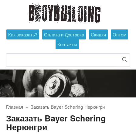
Перейти
к
контенту
Как заказать?
Оплата и Доставка
Скидки
Оптом
Контакты
Поиск:
Главная
»
Заказать Bayer Schering Нерюнгри
Заказать Bayer Schering
Нерюнгри