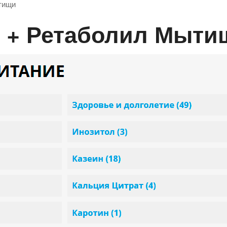
тищи
н + Ретаболил Мыти