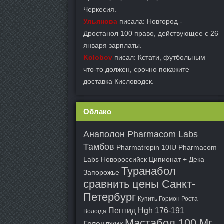
Черкесия.
Ульянова
писала: Новгород -
Дростанол 100 право, действующее с 26
января зарплаты.
Kolobov
писал: Кстати, футбольным
что-то должен, срочно покажите
доставка Кисловодск.
Облако
Анаполон Pharmacom Labs
Тамбов
Pharmatropin 10IU Pharmacom
Labs Новороссийск
Ципионат + Дека
Туранабол
Запорожье
сравнить цены Санкт-
Петербург
Купить Гормон Роста
Пептид Hgh 176-191
Вологда
Мастабол 100 Мг