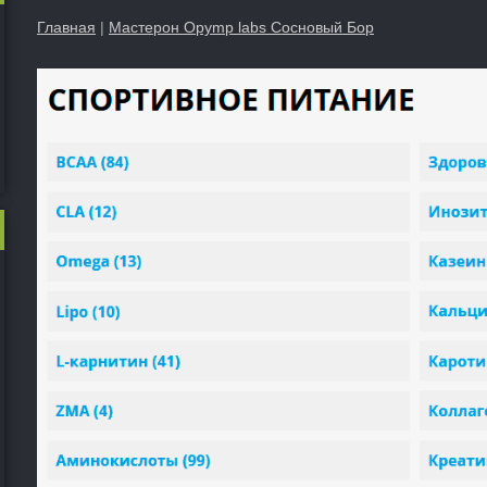
Главная
|
Мастерон Opymp labs Сосновый Бор