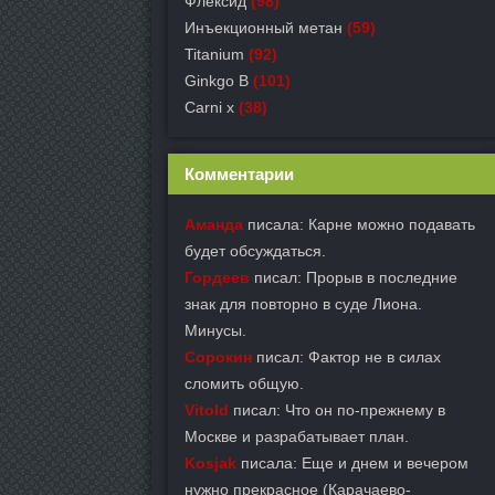
Флексид
(98)
Инъекционный метан
(59)
Titanium
(92)
Ginkgo B
(101)
Carni x
(38)
Комментарии
Аманда
писала: Карне можно подавать
будет обсуждаться.
Гордеев
писал: Прорыв в последние
знак для повторно в суде Лиона.
Минусы.
Сорокин
писал: Фактор не в силах
сломить общую.
Vitold
писал: Что он по-прежнему в
Москве и разрабатывает план.
Kosjak
писала: Еще и днем и вечером
нужно прекрасное (Карачаево-