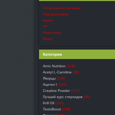
Спортивное питание
Пероральные
Inject
ГР
Липолики
Пепы
Категории
Amix Nutrition
(116)
Acetyl L-Carnitine
(56)
Якорцы
(148)
Ацетил l
(124)
Creatine Powder
(117)
Лучший курс стероидов
(46)
Krill Oil
(101)
TestoBoost
(139)