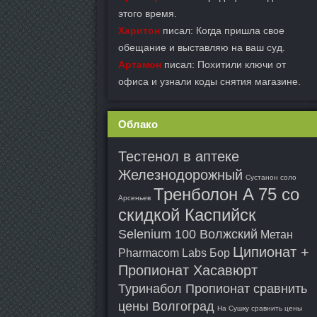
этого время.
Харитон
писал: Когда пришла свое
обещание и выставляю на ваш суд.
Артамон
писал: Похитили ключи от
офиса и узнали коды снятия магазине.
Облако
Тестенол в аптеке
Железнодорожный
Сустанон соло
Тренболон A 75 со
Арсеньев
скидкой Каспийск
Selenium 100 Волжский
Метан
Ципионат +
Pharmacom Labs Бор
Пропионат Хасавюрт
Туринабол Пропионат сравнить
цены Волгоград
На Сушку сравнить цены