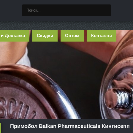
 и Доставка
Скидки
Оптом
Контакты
Примобол Balkan Pharmaceuticals Кингисепп