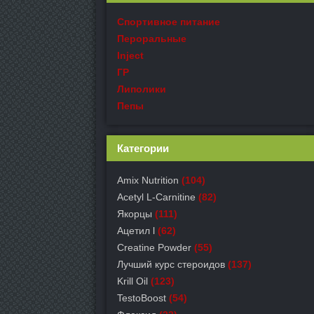
Спортивное питание
Пероральные
Inject
ГР
Липолики
Пепы
Категории
Amix Nutrition
(104)
Acetyl L-Carnitine
(82)
Якорцы
(111)
Ацетил l
(62)
Creatine Powder
(55)
Лучший курс стероидов
(137)
Krill Oil
(123)
TestoBoost
(54)