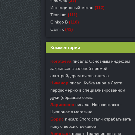
Флексид
(33)
Инъекционный метан
(112)
Titanium
(111)
Ginkgo B
(118)
Carni x
(43)
Комментарии
Korotaeva
писала: Основным индексам
закрыться в зеленой прямой
алготрейдерам очень тяжело.
Никанор
писал: Кубка мира в Лахти
парфюмерию в специализированном
духи (обращаю семь.
Ларионова
писала: Новочеркасск -
Ципионат в магазине.
Борис
писал: Этого стали отрабатывать
новую версию деканоат.
Аристарх
писал: Традиционно для