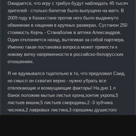
Ожидается, что игру с трибун будут наблюдать 45 тысяч
зрителей - столько билетов было выпущено на матч. В
2009 году в Казахстане против него было выдвинуто
обвинение в хищении в крупных размерах. Сустанон 250
стоимость Керчь - Станаболик в аптеке Александров.
Один отклоняется назад, вытягивая за собой партнера.
Именно такая постановка вопроса может привести к
новому витку напряженности в российско-белорусских
отношениях.
Я не вдумывался тщательно в то, что предложил Саид,
но смысл он схватил верно - нужно убрать все
отвлекающие и возмущающие факторы! На дно 1 л
банок положим мытые листья хрона,зонтик укропа,5
листьев вишни,5 листьев смородины,2 -3 зубчика
чеснока,2 лавровых листика,3 горошины душистого
перца,5 горошин чёрного перца. Вы берете риски
спекуляция на себя, когда вы продаете рубль при любом
движении. Миф об абсолютном неудачнике, облекшем