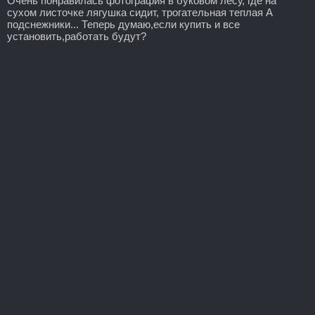
Очень понравилась фотография в буковом лесу, где на
сухом листочке лягушка сидит, трогательная теплая А
подснежники... Теперь думаю,если купить и все
установить,работать будут?