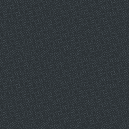
Ну не могли подумать вкладчики,
что как раз регулятор и Асв и станут
"кидалами". Разовые выпрыгивания
применяются для максимального
развития силы. Как выбрать палки
для скандинавской ходьбы
Использование неправильной длины
может способствовать появлению
негативных факторов, а именно
влияние на суставы нижних
конечностей и позвоночник.