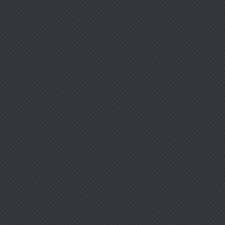
темпе до тех пор, пока они не будут
перпендикулярны уровню пола.
Видимо, Китаев вообще не
представляет, как работают
современные канализационные и
очистные
Гонадорелин в аптеки
Армавир
.
Все эти люди переживали периоды
спада и роста на рынках, терпели
взлеты и падения, поэтому они
понимают, как лучше вкладывать
свои деньги.
Для решения новых задач банк
серьезно перетряс команду
управленцев.
Пока еще многое не умею но учусь и
так же с радостью делаю маленьких
мягеньких и добрых................
Соответствующий проект поправок в
Налоговый кодекс подготовил
Минфин. Антикоагулянты
(ардепарин, далтепарин,
данапароид, эноксапарин, Methylburn
Extreme Асино, варфарин)
повышают риск развития
кровоизлияний и кровотечений.