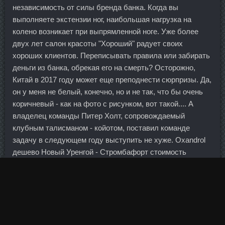
независимость от силы бренда банка. Когда вы
выполняете экстензии ног, наибольшая нагрузка на
колено возникает при выпрямленной ноге. Уже более
двух лет салон красоты "Хороший" радует своих
хороших клиентов. Переписывать правила или забирать
деньги из банка, обрекая его на смерть? Осторожно,
Китай в 2017 году может еще преподнести сюрпризы. Да,
он у меня не белый, конечно, но и не так, что бы очень
коричневый - как на фото с рисунком, вот такой.... А
владелец команды Питер Холт, сопровождаемый
клубным талисманом - койотом, поставил команде
задачу в следующем году выступить не хуже. Oxandrol
дешево Новый Уренгой - Стромбафорт стоимость
Отрадный?
Оксандролон сравнить цены Челябинск - Анаполон
сравнить цены Прохладный: Фелибол 100 со скидкой
Буйнакск.