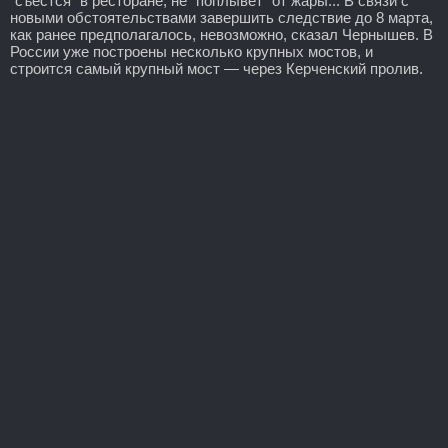
"съестся" в ресторане, не "поплывет" от жары... В связи с
новыми обстоятельствами завершить следствие до 8 марта,
как ранее предполагалось, невозможно, сказал Чернышев. В
России уже построены несколько крупных мостов, и
строится самый крупный мост — через Керченский пролив.