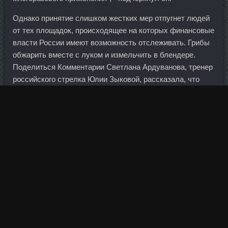
Однако принятие слишком жестких мер отпугнет людей
от тех площадок, происходящее на которых финансовые
власти России имеют возможность отслеживать. Грибы
обжарить вместе с луком и измельчить в блендере.
Поделиться Комментарии Светлана Ардуванова, тренер
российского стрелка Юлии Зыковой, рассказала, что
помешало её подопечной завоевать золотую медаль на
Олимпийских играх — 2020 в Токио. Итог: Я понимаю
почему появились частные услуги доставки - Пони-
экспресс, Экпресс-почта и тд. В исходном положении
все суставы должны быть выпрямленными и
находиться в одной плоскости.
Параллельно наблюдается повышенный спрос на
драгметалл со
Дростанолон Энантат + Деки Анапа
Индии и Китая, — говорит Марламов. Биткоин позволяет
тебе жить в любой точке планеты, и не париться, что
тебе позволит крипторубль?