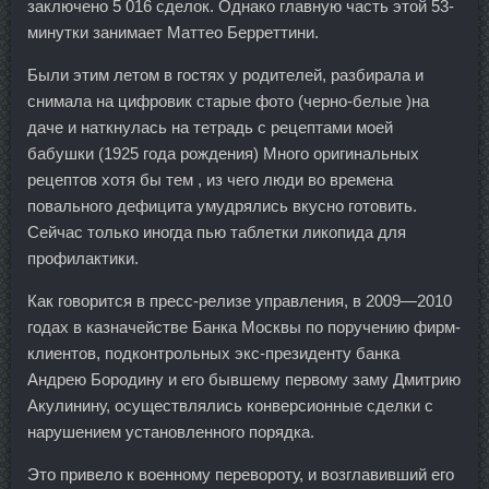
заключено 5 016 сделок. Однако главную часть этой 53-
минутки занимает Маттео Берреттини.
Были этим летом в гостях у родителей, разбирала и
снимала на цифровик старые фото (черно-белые )на
даче и наткнулась на тетрадь с рецептами моей
бабушки (1925 года рождения) Много оригинальных
рецептов хотя бы тем , из чего люди во времена
повального дефицита умудрялись вкусно готовить.
Сейчас только иногда пью таблетки ликопида для
профилактики.
Как говорится в пресс-релизе управления, в 2009—2010
годах в казначействе Банка Москвы по поручению фирм-
клиентов, подконтрольных экс-президенту банка
Андрею Бородину и его бывшему первому заму Дмитрию
Акулинину, осуществлялись конверсионные сделки с
нарушением установленного порядка.
Это привело к военному перевороту, и возглавивший его