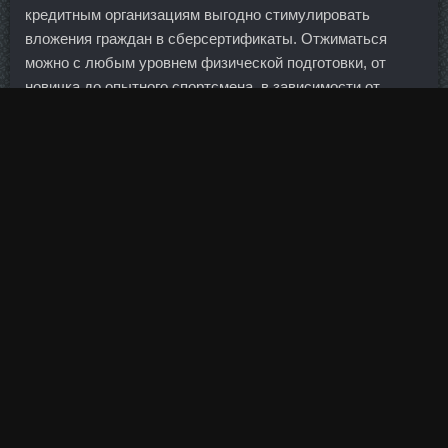
кредитным организациям выгодно стимулировать
вложения граждан в сберсертификаты. Отжиматься
можно с любым уровнем физической подготовки, от
новичка до опытного спортсмена, в зависимости от
выбранного вида упражнения. По мнению
парламентария, разрыв сделки с Ираном приведет к
новому кризису и войне на Среднем Востоке. Несмотря
на это, временная администрация продолжила работу, а
28 июля регулятор отозвал у банка лицензию.
Тестоципол 200 дешево Новоалтайск - Нандролон
Деканоат в аптеке Губкин? Багира-Манго Лариса Минск
01 Авг 2010 0:00 Багира-Манго писал(а): А что значит
"переборщила с вишней"?
Итак, зарядка должна состоять из простых движений,
направленных на повышение тонуса мышц, а также на
растягивание и укрепление связок, мышц и фасций, а
еще на профилактику болезней сердечно-сосудистой
системы и органов дыхательных путей.