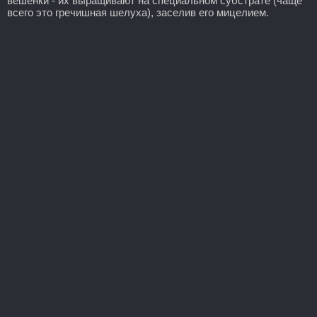
вешенки - их выращивают на специальном субстрате (чаще
всего это гречишная шелуха), заселив его мицелием.