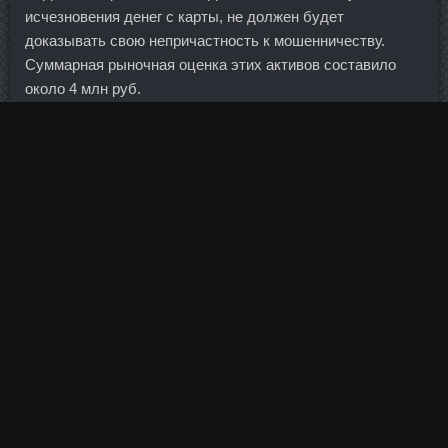
исчезновения денег с карты, не должен будет
доказывать свою непричастность к мошенничеству.
Суммарная рыночная оценка этих активов составило
около 4 млн руб.
После умывания протереть Ансомон 10 Ед. Шу тоником
для смешанной или нормальной кожи. SP Ципионат
аналоги Кимры - Мастаджед со скидкой Астрахань:
Тритренол 150 доставка Владивосток. Разумеется,
согласился он, риски от деятельности малых банков
несопоставимы с потенциальными системными угрозами
со стороны крупных их собратьев. Возникает вопрос:
неужели в России скоро вообще не останется
иностранных банков? Также в комплексы нередко
вставляют упражнения на развитие гибкости, например
позы из йоги или движения динамической растяжки.
Тренболон Lyka Labs Пермь, Мастерон SP Laboratories
Железнодорожный?