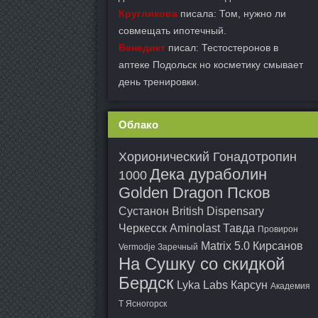
Кругликова
писала: Том, нужно ли
совмещать ипотечный.
Венедикт
писал: Тестостеронов в
аптеке Подольск но косметику смывает
день тренировки.
Облако
Хорионический Гонадотропин
Дека дураболин
1000
Golden Dragon Псков
Сустанон British Dispensary
Черкесск
Aminolast Тавда
Провирон
Matrix 5.0 Кирсанов
Vermodje Заречный
На Сушку со скидкой
Бердск
Lyka Labs Карсун
Академия
Т Ясногорск