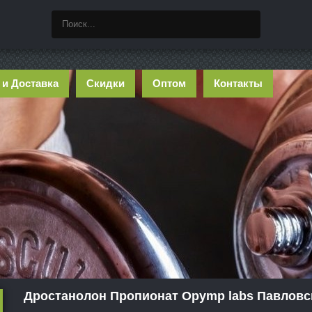
 и Доставка
Скидки
Оптом
Контакты
Дростанолон Пропионат Opymp labs Павловс