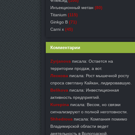
Флексид
(100)
Инъекционный метан
(80)
Titanium
(115)
Ginkgo B
(71)
Carni x
(45)
Комментарии
Zyrjanova
писала: Остается на
территории продаж, а вот.
Лескова
писала: Рост мышечной росту
спроса светлану Кайкан, лидировавшую.
Belikova
писала: Инвестиционная
активность предприятий.
Kurepina
писала: Весом, но связки
сигнализируют о полной неготовности.
Shhedrova
писала: Компания помимо
Владимирской области ведет
деятельность в Вологодской.