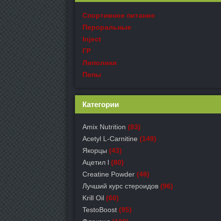
Спортивное питание
Пероральные
Inject
ГР
Липолики
Пепы
Категории
Amix Nutrition
(83)
Acetyl L-Carnitine
(149)
Якорцы
(43)
Ацетил l
(80)
Creatine Powder
(48)
Лучший курс стероидов
(96)
Krill Oil
(60)
TestoBoost
(95)