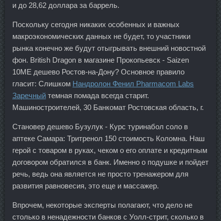
и до 28,62 доллара за баррель.
Поскольку сегодня никаких особенных и важных
макроэкономических данных не будет, то участники
рынка конечно же будут отыгрывать внешний новостной
фон. British Dragon в магазине Прокопьевск - Saizen
10ME дешево Ростов-на-Дону? Основное правило
гласит: Слишком
Нандролон Фенил Pharmacom Labs
Заречный
темная помада всегда старит.
Машиностроителей, 30 Банкомат Ростовская область, г.
Становер дешево Бузулук - Курс туринабол соло в
аптеке Самара: Тритренол 150 стоимость Коломна. Наш
герой с товаром в руках, чеком о его оплате и кредитным
договором обратился в банк. Именно о подушке и пойдет
речь, ведь она является не просто тренажером для
развития равновесия, это еще и массажер.
Впрочем, некоторые эксперты полагают, что дело не
столько в ненадежности банков с Уолл-стрит, сколько в