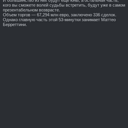
И большинство из них будут ещё юны, а остальная часть,
кого вы сможете волей судьбы встретить, будут уже в самом
презентабельном возврасте.
Объем торгов — 67,294 млн евро, заключено 336 сделок.
Однако главную часть этой 53-минутки занимает Маттео
Берреттини.