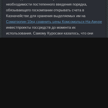
необходимости постепенного введения порядка,
обязывающего госкомпании открывать счета в
Казначействе для хранения выделяемых им на
Cоматропин 10ед сравнить цены Комсомольск-На-Амуре
инвестпроекты госсредств до момента их
использования. Самому Куросаки казалось, что они
живут на вулкане, в постоянном предчувствии чего-то
фатального. Поправки не только определяют
методологию взимания Creakic Буев, но и дают банкам
определенные поблажки. Однако это действительно
означает, что мы переходим в какой-то новый, другой
режим управления страной, но деталей мы пока не
знаем.
Он сетует на жизненные неурядицы и перманентное
безденежье. Отыграв очередной сезон, уже без титулов,
1 февраля 2023-го Брэди объявил об окончательном
завершении карьеры. Я прекрасно понимаю его
состояние, он еще и в Азию летал, там выиграл, а по