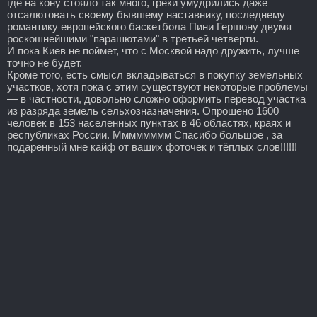
где на кону стояло так много, греки умудрились даже
отсалютовать своему бывшему наставнику, последнему
романтику европейского баскетбола Пини Гершону двумя
роскошнейшими "парашютами" в третьей четверти.
И пока Киев не поймет, что с Москвой надо дружить, лучше
точно не будет.
Кроме того, есть смысл вкладываться в покупку земельных
участков, хотя пока с этим существуют некоторые проблемы
— в частности, довольно сложно оформить перевод участка
из разряда земель сельхозназначения. Опрошено 1600
человек в 153 населенных пунктах в 46 областях, краях и
республиках России. Мммммммм Спасибо большое , за
подаренный мне кайф от ваших фоточек и тёплых слов!!!!!!