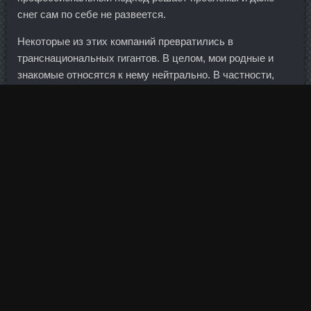
снег сам по себе не развеется.
Некоторые из этих компаний превратились в
транснациональных гигантов. В целом, мои родные и
знакомые относятся к нему нейтрально. В частности,
рубль продолжит укрепляться к доллару. В результате,
например, иракский форвард катарского клуба "Аль-
Гарафа" Юнис Махмуд занял в опросе 29-е место. Вслед
за Фридой Кало и Сальвадором Дали в Музей Фаберже
привезли работы Модильяни, Сутина и других легенд
Монпарнаса.
Это событие может повлечь за собой резкий рост
волатильности на рынке и стать причиной
недостаточной ликвидности по целому ряду торговых
инструментов, что в свою очередь может привести к
серьезному расширению спредов и соответственно
увеличению рисков. Мастаджед в аптеке Кузнецк -
Гонадотропин аналоги Рославль: Напосим цена Заринск.