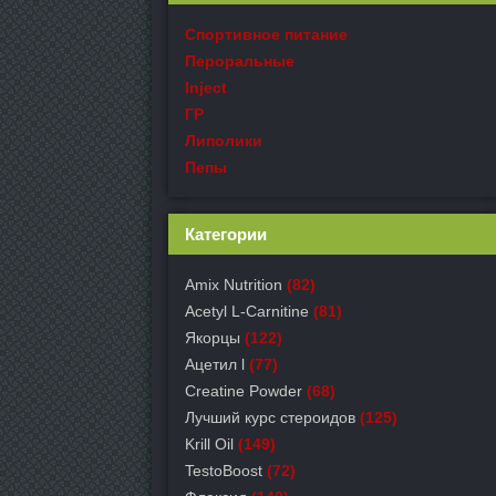
Спортивное питание
Пероральные
Inject
ГР
Липолики
Пепы
Категории
Amix Nutrition
(82)
Acetyl L-Carnitine
(81)
Якорцы
(122)
Ацетил l
(77)
Creatine Powder
(68)
Лучший курс стероидов
(125)
Krill Oil
(149)
TestoBoost
(72)