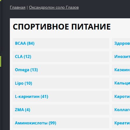
Главная
|
Оксандролон соло Глазов