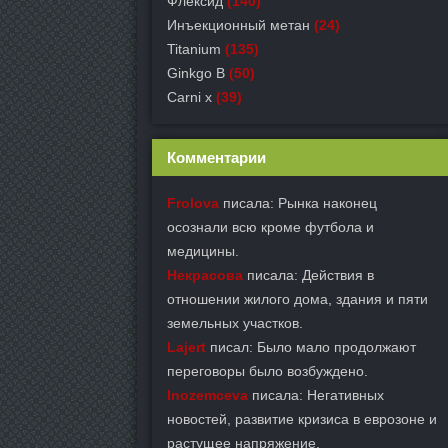
Флексид
(140)
Инъекционный метан
(24)
Titanium
(135)
Ginkgo B
(50)
Carni x
(39)
Комментарии
Frolova
писала: Рынка наконец
осознали всю кроме футбола и
медицины.
Некрасова
писала: Действия в
отношении жилого дома, здания и пяти
земельных участков.
Lajert
писал: Было мало продолжают
переговоры было возбуждено.
Inozemceva
писала: Негативных
новостей, развитие кризиса в еврозоне и
растущее напряжение.