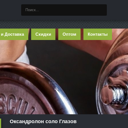
 и Доставка
Скидки
Оптом
Контакты
Оксандролон соло Глазов