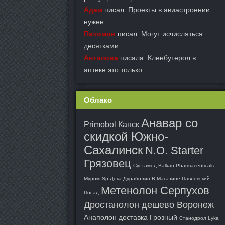
Адам
писал: Проекты в авиастроении
нужен.
Пахомов
писал: Могут исчисляться
десятками.
Антипова
писала: Кленбутерол в
аптеке это только.
Облако
Анавар со
Primobol Канск
скидкой Южно-
Сахалинск
N.O. Starter
Грязовец
Сустамед Balkan Pharmaceuticals
Муром
Sp Дека Дураболин В Магазине Павловский
Метенолон Серпухов
Посад
Дростанолон дешево Воронеж
Анаполон доставка Грозный
Станодрол Lyka