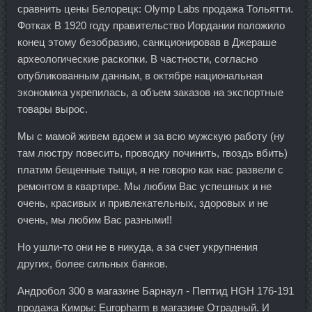
сравнить цены Белорецк: Olymp Labs продажа Тольятти.
Фотках В 1920 году правительство Иордании положило
конец этому безобразию, санкционировав в Джераше
археологические раскопки. В частности, согласно
опубликованным данным, в октябре национальная
экономика укрепилась, а объем заказов на экспортные
товары вырос.
Мы с мамой живем вдоем и за всю мужскую работу (ну
там люстру повесить, проводку починить, гвоздь вбить)
платим бещенные тыщи, я не говорю как нас развели с
ремонтом в квартире. Мы любим Вас успешных и не
очень, красивых и привлекательных, здоровых и не
очень, мы любим Вас разными!!
Но ушли-то они не в никуда, а за счет укрупнения
других, более сильных банков.
Андробол 300 в магазине Барнаул - Пептид HGH 176-191
продажа Кимры: Europharm в магазине Отрадный. И