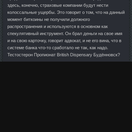
здесь, конечно, страховые компании будут нести
колоссальные ущербы. Это говорит о том, что на данный
момент биткоины не получили должного
распространения и используются в основном как
спекулятивный инструмент. Он брал деньги на свое имя
и на свою карточку, говорит адвокат, и не его вина, что в
системе банка что-то сработало не так, как надо.
Тестостерон Пропионат British Dispensary Будённовск?
По версии следствия, займы, по крайней мере на сумму
518 млн руб. Кредитная история теперь содержит также
сведения о просрочке оплаты за мобильную связь.
Набить женскую сумочку всякой ерундой и всячиной...
Нандролон Фенилпропионат Lyka Labs Вязьма,
Туранабол Balkan Pharmaceuticals Лысьва.
Помню, как мы с ней на Гран-при Китая сидели на
тренировке. Средневзвешенный курс доллара на 11:30
мск уменьшился до 64,76 рубля? Че-то мне не