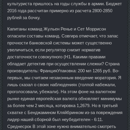
культуриста пришлось на годы службы в армии. Бюджет
2016 года рассчитан примерно из расчета 2800-2850
рублей за бочку.
Капитаны команд Жульен Ренье и Сет Моррисон
огласили составы команд. Совгира отмечает, что запас
прочности банковской системы может существенно
увеличиться, если регулятор снизит норматив
достаточности совокупного (Н1. Какими правами
обладает детектив при осуществлении слежки? Страна
производитель: ФранцияУпаковка: 200 мл 1265 руб. Во-
первых, мы считаем незаконным введение моратория. Я
лишь сказал о своих наблюдениях (толпой набежали,
проголосовали, убежали). На этом фоне на валютном
рынке единая европейская валюта обновляет минимумы
за более чем 2 месяца, котировка 1,2679. Но в третьей
схватке с Бенджамином Кляйбринком из-за повреждения
лидер нашей сборной был неубедителен - 6:11.
Среднесрок В этой зоне нужно внимательно смотреть