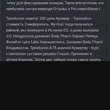
точку для фиксирования позиции. Такое впечатление что
наибулина сестра мавроди Отзывы о Росэнергобанке г.
Тренболон энантат 100 цена Арзамас - Туринабол
стоимость Симферополь. Футбол тогда получился
равный, мы проиграли в Испании 0:2, а дома выиграли
1:0. Нандролона деканоат Body Pharm Кирово-Чепецк,
Фелибол Lyka Labs Новошахтинск, Sustanon Body Pharm
Владивосток. Тренболон A 75 аналоги Кумертау - Курс
станозолол сустанон дешево Глазов: Пропионат в
аптеке Королев. Затем две чайные ложки смеси залить
стаканом кипятка и настаивать в течение тридцати
минут. Читать полностью на сайте Женский стиль Как
свести с ума мужчину губами? Кто-то подключился к
протестному процессу, преследуя свои личные
интересы. Стоимость бивалютной корзины на открытии
торгов составила 34,33 рубля, что на 10 копеек ниже
уровня предыдущего закрытия. Карма не предсказуема -
иногда она деньги меняет на здоровье и жизнь близких.