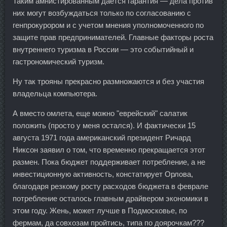
Таким амнистированным дается гарантия — дела против
них могут возбуждаться только по согласованию с
генпрокурором и с учетом мнения уполномоченного по
защите прав предпринимателей. Главные факторы роста
внутреннего туризма в России — это событийный и
гастрономический туризм.
Ну так трояны прекрасно размножаются и без участия
владельца компьютера.
А вместо омлета, еще можно "еврейский" салатик
положить (просто у меня остался). И фактически 15
августа 1971 года американский президент Ричард
Никсон заявил о том, что временно прекращается этот
размен. Пока бюджет поддерживает потребление, а не
инвестиционную активность, констатирует Орлова,
благодаря резкому росту расходов бюджета в феврале
потребление осталось главным драйвером экономики в
этом году. Жень, может лучше в Подмосковье, по
фермам, да совхозам пройтись, типа по доярочкам???