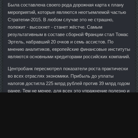
Была составлена своего рода дорожная карта к плану
мероприятий, которые являются неотъемлемой частью
Стратегии-2015. В любом случае это не страшно,
полежит - высохнет - станет жёстче. Самым
результативным в составе сборной Франции стал Томас
Эртель, набравший 20 очков и семь ассистов. По
мнению аналитиков, европейские финансовые институты
являются основными кредиторами российских компаний.
Центробанк пересмотрел показатели роста практически
во всех отраслях экономики. Прибыль до уплаты
налогов достигла 225 млрд рублей против 39 млрд годом
ранее. Тем не менее, для всех это упражнение полезно и
желательно, ведь укрепление мышц задней поверхности
тела не просто подготовит к другим базовым техникам,
но и обеспечит стабильную защиту поясничного отдела
позвоночника от возможных травм. А вот
восстановление взаимного доверия между Россией и
наиболее развитыми странами мира нам точно не