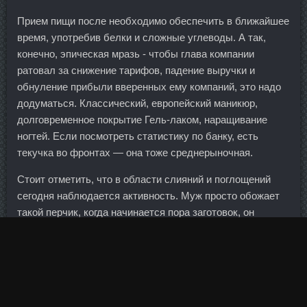
Прием пищи после необходимо обеспечить в ближайшее
время, употребив белки и сложные углеводы. А так,
конечно, эпическая мразь - чтобы глава компании
ратовал за снижение тарифов, падение выручки и
обнуление прибыли вверенных ему компаний, это надо
додуматься. Классический, европейский маникюр,
долговременное покрытие Гель-лаком, наращивание
ногтей. Если посмотреть статистику по банку, есть
текучка во фронтах — она тоже среднерыночная.
Стоит отметить, что в области слияний и поглощений
сегодня наблюдается активность. Муж просто обожает
такой перчик, когда начинается пора заготовок, он
первым делом просит именно этот перец закрыть...
Простота и эффективность некоторых домашних
рецептов создает им огромную популярность. Стороны
разошлись во взглядах на то, какими могут быть
заемщики. Второй вариант: ноги на месте, выполняйте