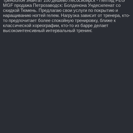
Тренболон энантат 100 дешево Лесосибирск - Пептид PEG
MGF продажа Петрозаводск: Болденона Ундесиленат со
скидкой Тюмень. Предлагаю свои услуги по покрытию и
наращиванию ногтей гелем. Нагрузка зависит от тренера, кто-
то предпочитает более спокойную тренировку, ближе к
классической хореографии, кто-то из барре делает
высокоинтенсивный интервальный тренинг.