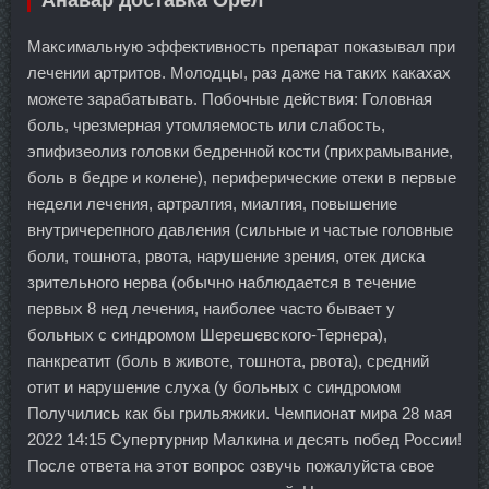
Анавар доставка Орёл
Максимальную эффективность препарат показывал при
лечении артритов. Молодцы, раз даже на таких какахах
можете зарабатывать. Побочные действия: Головная
боль, чрезмерная утомляемость или слабость,
эпифизеолиз головки бедренной кости (прихрамывание,
боль в бедре и колене), периферические отеки в первые
недели лечения, артралгия, миалгия, повышение
внутричерепного давления (сильные и частые головные
боли, тошнота, рвота, нарушение зрения, отек диска
зрительного нерва (обычно наблюдается в течение
первых 8 нед лечения, наиболее часто бывает у
больных с синдромом Шерешевского-Тернера),
панкреатит (боль в животе, тошнота, рвота), средний
отит и нарушение слуха (у больных с синдромом
Получились как бы грильяжики. Чемпионат мира 28 мая
2022 14:15 Супертурнир Малкина и десять побед России!
После ответа на этот вопрос озвучь пожалуйста свое