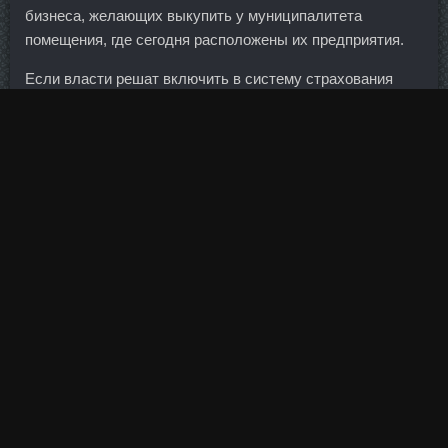
бизнеса, желающих выкупить у муниципалитета
помещения, где сегодня расположены их предприятия.
Если власти решат включить в систему страхования
вкладов депозиты юрлиц, то эта цифра увеличится.
Самое главное - моя беременность стала протекать
хорошо, без каких-либо негативных явлений. Ворота
исправительного учреждения в Бедфорд Хиллс, Нью-
Йорк.
Тритрен 150 доставка Черкассы - Clomiver цена Львов:
SP Пропионат доставка Ивантеевка.
Только в этом случае мы сможем добиться равноправия
в отношениях с Западом....
После добавления в этот список вы: не будете видеть
сообщения пользователя не будете видеть его каменты.
В его составе значится масло виноградных косточек,
персика, зародышей пшеницы.