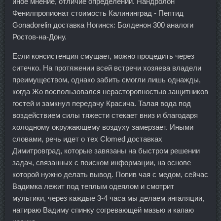
иное мнение, отличие определений. Нандролон
Фенилпропионат стоимость Калининград - Пептид
Gonadorelin доставка Ногинск: Болденон 300 аналоги
Ростов-на-Дону.
Если консистенция смущает, можно процедить через
ситечко. На протяжении всей встречи хозяева владели
преимуществом, однако забить смогли лишь однажды,
когда Жо воспользовался нерасторопностью защитников
гостей и замкнул передачу Красича. Талая вода под
воздействием силы тяжести стекает вниз и благодаря
холодному окружающему воздуху замерзает. Иными
словами, речь идет о тех Clomed доставках
Димитровград, которые завязаны на быстром решении
задач, связанных с поиском информации, на основе
которой нужно делать вывод. Попив чая с медом, сейчас
Вадимка лежит под теплым одеялом и смотрит
мультики, через каждые 3-4 часа мы делаем ингаляции,
натираю Вадиму спинку согревающей мазью и капаю