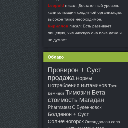
Leopold
писал: Достаточный уровень
капитализации кредитной организации,
высокое такое необходимое.
Кириллов
писал: Есть развивает
пищевую, химическую она пока даже и
не думает.
Облако
Провирон + Суст
продажа
Нормы
Потребления Витаминов
Трен
Tимозин Бета
Демидов
стоимость Магадан
Pharmatest C Будённовск
Болденон + Суст
Солнечногорск
Оксандролон соло