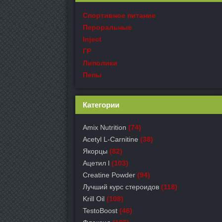
Спортивное питание
Пероральные
Inject
ГР
Липолики
Пепы
Категории
Amix Nutrition
(74)
Acetyl L-Carnitine
(38)
Якорцы
(82)
Ацетил l
(103)
Creatine Powder
(94)
Лучший курс стероидов
(118)
Krill Oil
(108)
TestoBoost
(46)