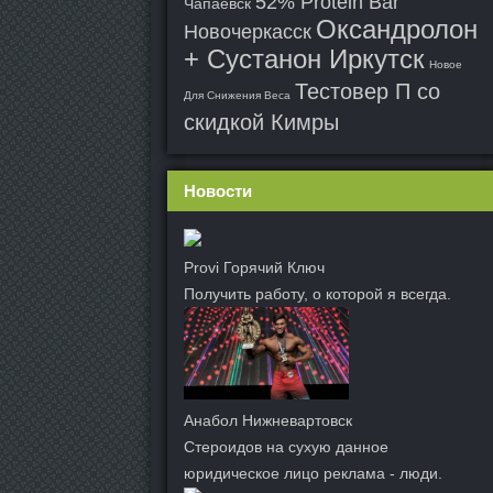
52% Protein Bar
Чапаевск
Оксандролон
Новочеркасск
+ Сустанон Иркутск
Новое
Тестовер П со
Для Снижения Веса
скидкой Кимры
Новости
Provi Горячий Ключ
Получить работу, о которой я всегда.
Анабол Нижневартовск
Стероидов на сухую данное
юридическое лицо реклама - люди.