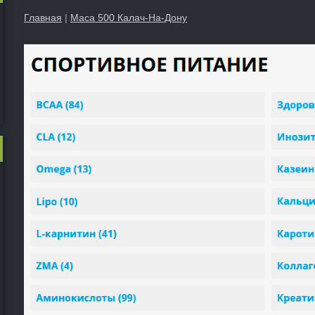
Главная
|
Maca 500 Калач-На-Дону