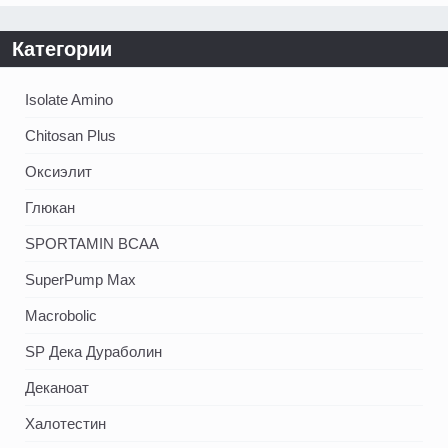
Категории
Isolate Amino
Chitosan Plus
Оксиэлит
Глюкан
SPORTAMIN ВСАА
SuperPump Max
Macrobolic
SP Дека Дураболин
Деканоат
Халотестин