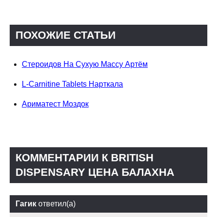
ПОХОЖИЕ СТАТЬИ
Стероидов На Сухую Массу Артём
L-Carnitine Tablets Нарткала
Ариматест Моздок
КОММЕНТАРИИ К BRITISH
DISPENSARY ЦЕНА БАЛАХНА
Гагик
ответил(а)