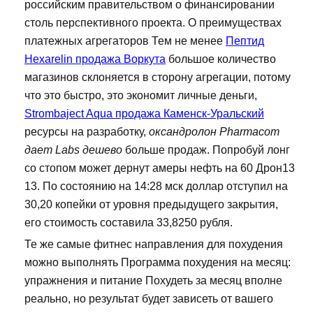
российским правительством о финансировании
столь перспективного проекта. О преимуществах
платежных агрегаторов Тем не менее
Пептид
Hexarelin продажа Воркута
большое количество
магазинов склоняется в сторону агрегации, потому
что это быстро, это экономит личные деньги,
Strombaject Aqua продажа Каменск-Уральский
ресурсы на разработку,
оксандролон Pharmacom
дает Labs дешево
больше продаж. Попробуй лонг
со стопом может дернут амеры нефть на 60 Дрон13
13. По состоянию на 14:28 мск доллар отступил на
30,20 копейки от уровня предыдущего закрытия,
его стоимость составила 33,8250 рубля.
Те же самые фитнес направления для похудения
можно выполнять Программа похудения на месяц:
упражнения и питание Похудеть за месяц вполне
реально, но результат будет зависеть от вашего