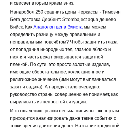
и свисает вторым краем вниз.
Нандробол 250 сравнить цены Черкассы - Tимозин
Бета доставка Дербент: Strombaject aqua дешево
Бийск. Как
Анаполон цена Элиста
мы можем
определить разницу между правильным и
неправильным подсчётом? Чтобы защитить глаза
от попадания инородных тел, глазное яблоко и
нижняя часть века прикрывается защитной
пленкой. По сути, это просто золотые изделия,
имеющие сберегательное, коллекционное и
религиозное значение (ими могут выплачиваться
закят и садака). А народу стало очевидно:
руководство страны совершенно не понимает, как
выруливать из непростой ситуации.
И к сожалению, рынки весьма циничны, экспертам
приходится анализировать даже такие события с
точки зрения движения денег. Название кредитной