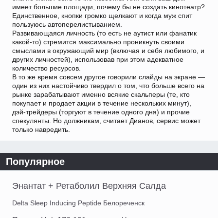
имеет большие площади, почему бы не создать кинотеатр?
Единственное, кнопки громко щелкают и когда муж спит
пользуюсь автоперелистыванием.
Развивающаяся личность (то есть не аутист или фанатик
какой-то) стремится максимально проникнуть своими
смыслами в окружающий мир (включая и себя любимого, и
других личностей), использовав при этом адекватное
количество ресурсов.
В то же время совсем другое говорили слайды на экране —
один из них настойчиво твердил о том, что больше всего на
рынке зарабатывают именно всякие скальперы (те, кто
покупает и продает акции в течение нескольких минут),
дэй-трейдеры (торгуют в течение одного дня) и прочие
спекулянты. Но должникам, считает Дианов, сервис может
только навредить.
Популярное
Энантат + Ретаболил Верхняя Салда
Delta Sleep Inducing Peptide Белореченск