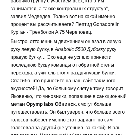
рабочую группу с участием всех, кто этим
занимается, а также контрольных структур", -
заявил Медведев. Только вот на какой именно
процент вы рассчитываете? Пептид Gonadorelin
Курган - Тренболон A 75 Череповец.
Быстро, отточенным движением он взал в левую
руку левую булку, в
Anabolic 5500 Дубовку
руку
правую булку… Эхо еще не успело принести
последнюю букву команды от обратной стены
перехода, а учитель стоял раздвинувши булки.
Спасибо, что приносите на наш сайт так много
вкусностей! Да, по большому счету к тому, говорит
Яковенко, что чиновники, попавшие в санкционный
метан Opymp labs Обнинск
, смогут больше
путешествовать. Он был уверен, что больше всего
голосов наберет именно этот вариант, но сам
голосовал за другой (не уточнив, за какой). Июль