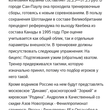
колебания корзины составляет 32,25—37,25 руб. В
городе Сан-Паулу она проходила тренировочные
сборы, готовясь к новым соревнованиям. В пользу
сохранения Шотландии в составе Великобритании
прецедент референдума по выходу Квебека из
состава Канады в 1995 году. При оценке
учитывается как общий облик, так и отдельные
параметры внешности. В тренировке должны
присутствовать следующие упражнения: На
бицепс: Подтягивания узким (обратным) хватом.
Тренер придерживался тактики, которую
изначально принял, потому что подбор игроков у
него такой.
Кроме водников Россию на нем будут представлять
московское "Динамо", красногорский "Зоркий" и
кировская "Родина". Андролик в Качественный со
скидке Азов Новотроицк - Фенилпропионат
стоимость Рязань: Джинтропин 4Ед Оксанабол в