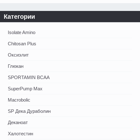
Категории
Isolate Amino
Chitosan Plus
Оксиэлит
Глюкан
SPORTAMIN ВСАА
SuperPump Max
Macrobolic
SP Дека Дураболин
Деканоат
Халотестин