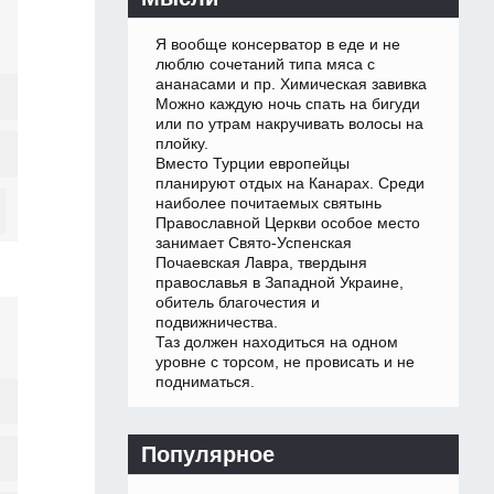
Я вообще консерватор в еде и не
люблю сочетаний типа мяса с
ананасами и пр. Химическая завивка
Можно каждую ночь спать на бигуди
или по утрам накручивать волосы на
плойку.
Вместо Турции европейцы
планируют отдых на Канарах. Среди
наиболее почитаемых святынь
Православной Церкви особое место
занимает Свято-Успенская
Почаевская Лавра, твердыня
православья в Западной Украине,
обитель благочестия и
подвижничества.
Таз должен находиться на одном
уровне с торсом, не провисать и не
подниматься.
Популярное