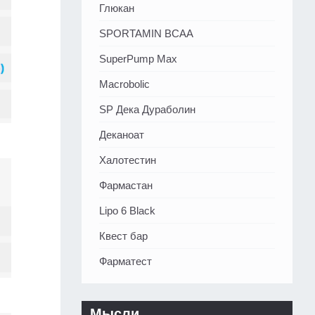
Глюкан
SPORTAMIN ВСАА
SuperPump Max
Macrobolic
SP Дека Дураболин
Деканоат
Халотестин
Фармастан
Lipo 6 Black
Квест бар
Фарматест
Мысли