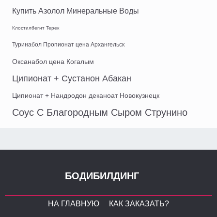
Купить Азолол Минеральные Воды
Клостилбегит Терек
Туринабол Пропионат цена Архангельск
Оксанабол цена Когалым
Ципионат + Сустанон Абакан
Ципионат + Нандродон деканоат Новокузнецк
Соус С Благородным Сыром Струнино
БОДИБИЛДИНГ
НА ГЛАВНУЮ
КАК ЗАКАЗАТЬ?