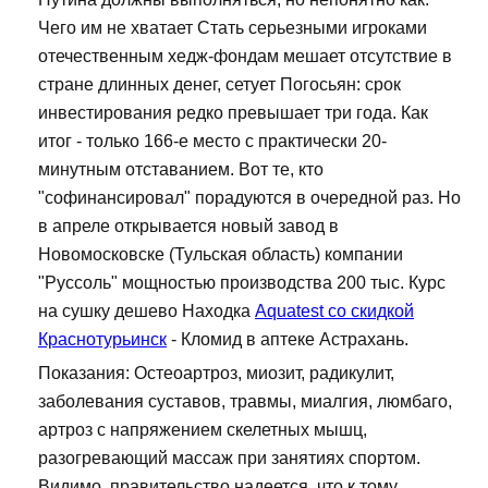
Чего им не хватает Стать серьезными игроками
отечественным хедж-фондам мешает отсутствие в
стране длинных денег, сетует Погосьян: срок
инвестирования редко превышает три года. Как
итог - только 166-е место с практически 20-
минутным отставанием. Вот те, кто
"софинансировал" порадуются в очередной раз. Но
в апреле открывается новый завод в
Новомосковске (Тульская область) компании
"Руссоль" мощностью производства 200 тыс. Курс
на сушку дешево Находка
Aquatest со скидкой
Краснотурьинск
- Кломид в аптеке Астрахань.
Показания: Остеоартроз, миозит, радикулит,
заболевания суставов, травмы, миалгия, люмбаго,
артроз с напряжением скелетных мышц,
разогревающий массаж при занятиях спортом.
Видимо, правительство надеется, что к тому