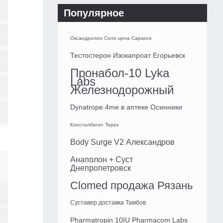
Популярное
Оксандролон Соло цена Саранск
Тестостерон Изокапроат Егорьевск
Пронабол-10 Lyka
Labs
Железнодорожный
Dynatrope 4me в аптеке Осинники
Клостилбегит Терек
Body Surge V2 Александров
Анаполон + Суст
Днепропетровск
Clomed продажа Рязань
Суставер доставка Тамбов
Pharmatropin 10IU Pharmacom Labs