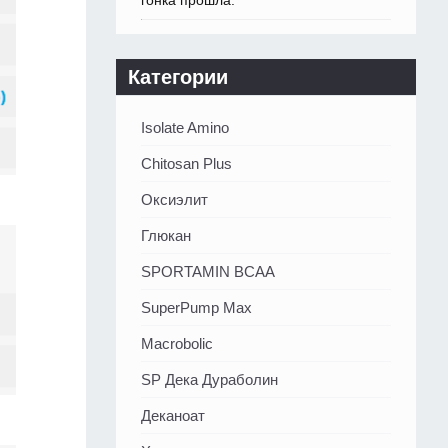
гонка прошла.
Категории
Isolate Amino
Chitosan Plus
Оксиэлит
Глюкан
SPORTAMIN ВСАА
SuperPump Max
Macrobolic
SP Дека Дураболин
Деканоат