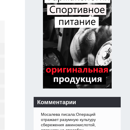
Комментарии
Мосалева писала:Операций
отражает разумную культуру
сбережения аминокислотой,