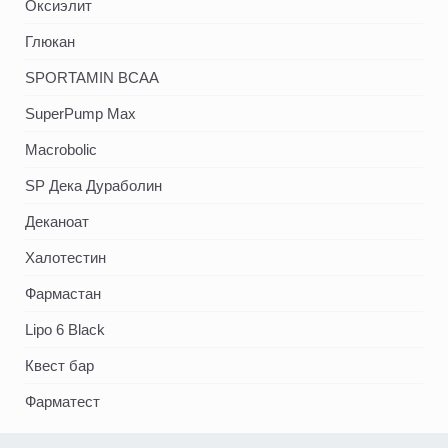
Оксиэлит
Глюкан
SPORTAMIN ВСАА
SuperPump Max
Macrobolic
SP Дека Дураболин
Деканоат
Халотестин
Фармастан
Lipo 6 Black
Квест бар
Фарматест