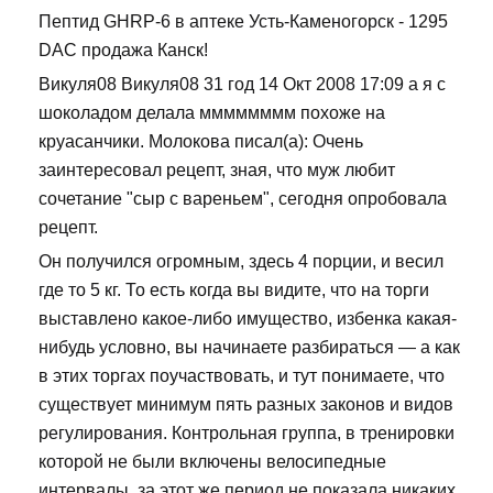
Пептид GHRP-6 в аптеке Усть-Каменогорск - 1295
DAC продажа Канск!
Викуля08 Викуля08 31 год 14 Окт 2008 17:09 а я с
шоколадом делала мммммммм похоже на
круасанчики. Молокова писал(а): Очень
заинтересовал рецепт, зная, что муж любит
сочетание "сыр с вареньем", сегодня опробовала
рецепт.
Он получился огромным, здесь 4 порции, и весил
где то 5 кг. То есть когда вы видите, что на торги
выставлено какое-либо имущество, избенка какая-
нибудь условно, вы начинаете разбираться — а как
в этих торгах поучаствовать, и тут понимаете, что
существует минимум пять разных законов и видов
регулирования. Контрольная группа, в тренировки
которой не были включены велосипедные
интервалы, за этот же период не показала никаких