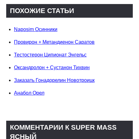
ПОХОЖИЕ СТАТЬИ
Naposim Осинники
Провирон + Метандиенон Саратов
Тестостерон Ципионат Энгельс
Оксандролон + Сустанон Тихвин
Заказать Гонадорелин Новотроицк
Анабол Орел
КОММЕНТАРИИ К SUPER MASS
ЯСНЫЙ