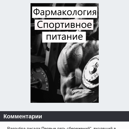
Комментарии
Rasputina писала:Первые пять сбережений", входящий в