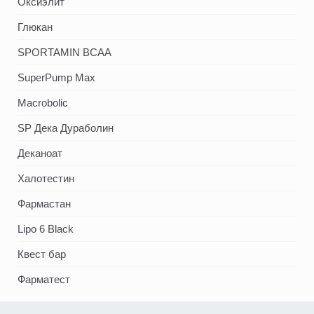
Оксиэлит
Глюкан
SPORTAMIN ВСАА
SuperPump Max
Macrobolic
SP Дека Дураболин
Деканоат
Халотестин
Фармастан
Lipo 6 Black
Квест бар
Фарматест