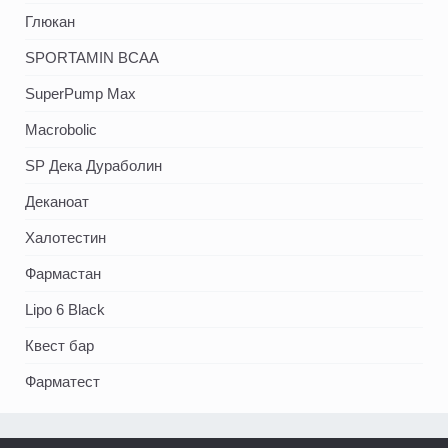
Глюкан
SPORTAMIN ВСАА
SuperPump Max
Macrobolic
SP Дека Дураболин
Деканоат
Халотестин
Фармастан
Lipo 6 Black
Квест бар
Фарматест