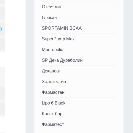
Оксиэлит
Глюкан
SPORTAMIN ВСАА
SuperPump Max
Macrobolic
SP Дека Дураболин
Деканоат
Халотестин
Фармастан
Lipo 6 Black
Квест бар
Фарматест