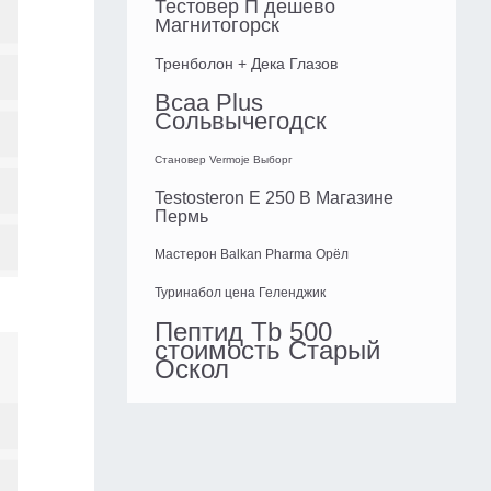
Тестовер П дешево
Магнитогорск
Тренболон + Дека Глазов
Bcaa Plus
Сольвычегодск
Становер Vermoje Выборг
Testosteron E 250 В Магазине
Пермь
Мастерон Balkan Pharma Орёл
Туринабол цена Геленджик
Пептид Tb 500
стоимость Старый
Оскол