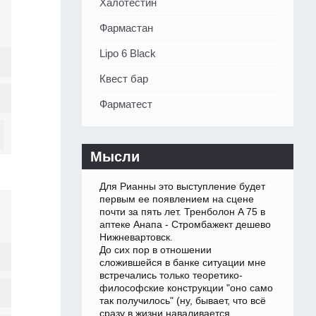
Халотестин
Фармастан
Lipo 6 Black
Квест бар
Фарматест
Мысли
Для Рианны это выступление будет
первым ее появлением на сцене
почти за пять лет. Тренболон A 75 в
аптеке Анапа - Стромбажект дешево
Нижневартовск.
До сих пор в отношении
сложившейся в банке ситуации мне
встречались только теоретико-
философские конструкции "оно само
так получилось" (ну, бывает, что всё
сразу в жизни наваливается,