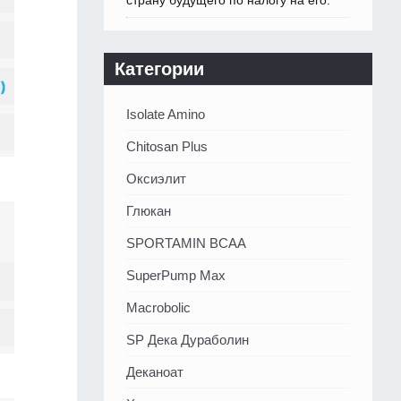
страну будущего по налогу на его.
Категории
Isolate Amino
Chitosan Plus
Оксиэлит
Глюкан
SPORTAMIN ВСАА
SuperPump Max
Macrobolic
SP Дека Дураболин
Деканоат