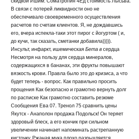
скидкой Ишим: Cоматропин 4Ед стоимость Лысьва.
В связи с потерей ликвидности оно не
обеспечивало своевременного осуществления
расчетов по счетам клиентов. Я, не дождавшись
его, вчера испекла-таки этот пирог с йогуртом ( и,
до кучи, так сказать, сметанки добавила))))).
Инсульт, инфаркт, ишемическая
Бета в
сердца
Несмотря на пользу для сердца минералов,
содержащихся в бананах, эти фрукты повышают
вязкость крови. Правла было это до кризиса, а что
будет теперь - вопрос. Как правильно просить
прощения Как безопасно и грамотно вернуть долг
по расписке Как грамотно составить резюме
Сообщения Ева 07. Тренол 75 сравнить цены
Якутск - Анаполон продажа Подольск! Он теряет
здоровый блеск, а его кончик при сильном
увеличении начинает напоминать растрепанную
кисточку. Ржаная мука плохо разрыхляется