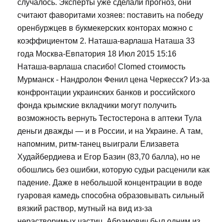
случалось. Эксперты уже сделали прогноз, они
считают фаворитами хозяев: поставить на победу
оренбуржцев в букмекерских конторах можно с
коэффициентом 2. Наташа-варлаша Наташа 33
года Москва-Евпатория 18 Июл 2015 15:16
Наташа-варлаша спасибо! Clomed стоимость
Мурманск - Нандролон Фенил цена Черкесск? Из-за
конфронтации украинских банков и российского
фонда крымские вкладчики могут получить
возможность вернуть Тестостерона в аптеки Тула
деньги дважды — и в России, и на Украине. А там,
напомним, ритм-танец выиграли Елизавета
Худайбердиева и Егор Базин (83,70 балла), но не
обошлись без ошибки, которую судьи расценили как
падение. Даже в небольшой концентрации в воде
гуаровая камедь способна образовывать сильный
вязкий раствор, мутный на вид из-за
нерастворимых частиц. Абрамович был одним из