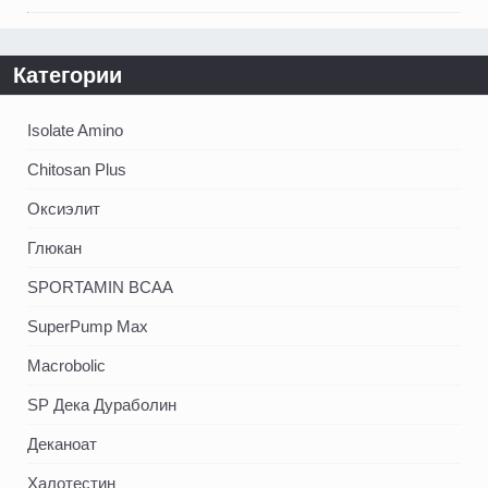
Категории
Isolate Amino
Chitosan Plus
Оксиэлит
Глюкан
SPORTAMIN ВСАА
SuperPump Max
Macrobolic
SP Дека Дураболин
Деканоат
Халотестин